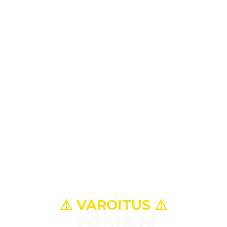
⚠️ VAROITUS ⚠️
TÄMÄN