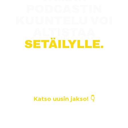
PODCASTIN
KUUNTELU VOI
ALTISTAA
SETÄILYLLE.
Setäilyvaara on podcast, jossa
mikään puheenaihe ei ole tabu.
Elämää ja sen ilmiöitä käsitellään
mielenkiintoisten vieraiden
kanssa, ilman ennakkoluuloja ja -
asenteita.
Katso uusin jakso! 👇